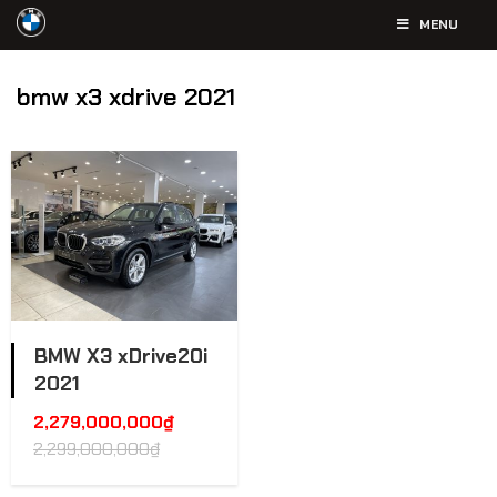
MENU
bmw x3 xdrive 2021
BMW X3 xDrive20i
2021
2,279,000,000
₫
2,299,000,000
₫