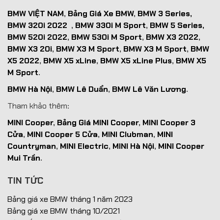
BMW VIỆT NAM
,
Bảng Giá Xe BMW
,
BMW 3 Series,
BMW 320i 2022
,
BMW 330i M Sport
,
BMW 5 Series,
BMW 520i 2022
,
BMW 530i M Sport
,
BMW X3 2022
,
BMW X3 20i
,
BMW X3 M Sport
,
BMW X3 M Sport
,
BMW
X5 2022
,
BMW X5 xLine
,
BMW X5 xLine Plus
,
BMW X5
M Sport
.
BMW Hà Nội
,
BMW Lê Duẩn
,
BMW Lê Văn Lương
.
Tham khảo thêm
:
MINI Cooper
,
Bảng Giá MINI Cooper
,
MINI Cooper 3
Cửa
,
MINI Cooper 5 Cửa
,
MINI Clubman
,
MINI
Countryman
,
MINI Electric
,
MINI Hà Nội
,
MINI Cooper
Mui Trần
.
TIN TỨC
Bảng giá xe BMW tháng 1 năm 2023
Bảng giá xe BMW tháng 10/2021