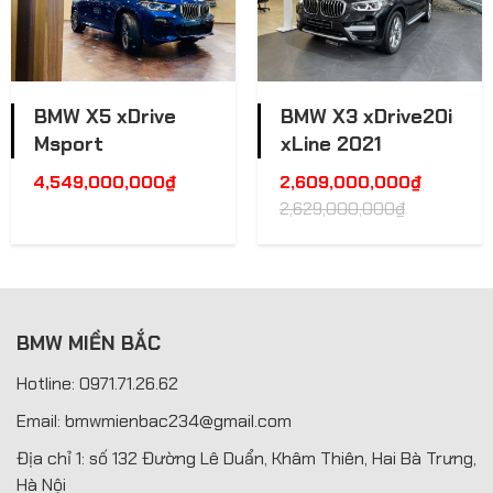
BMW X5 xDrive
BMW X3 xDrive20i
Msport
xLine 2021
4,549,000,000
₫
2,609,000,000
₫
2,629,000,000
₫
BMW MIỀN BẮC
Hotline: 0971.71.26.62
Email: bmwmienbac234@gmail.com
Địa chỉ 1: số 132 Đường Lê Duẩn, Khâm Thiên, Hai Bà Trưng,
Hà Nội