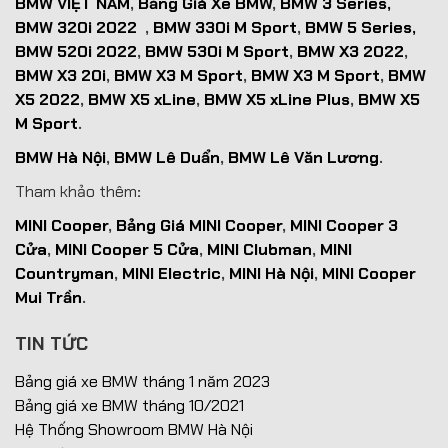
BMW VIỆT NAM
,
Bảng Giá Xe BMW
,
BMW 3 Series,
BMW 320i 2022
,
BMW 330i M Sport
,
BMW 5 Series,
BMW 520i 2022
,
BMW 530i M Sport
,
BMW X3 2022
,
BMW X3 20i
,
BMW X3 M Sport
,
BMW X3 M Sport
,
BMW
X5 2022
,
BMW X5 xLine
,
BMW X5 xLine Plus
,
BMW X5
M Sport
.
BMW Hà Nội
,
BMW Lê Duẩn
,
BMW Lê Văn Lương
.
Tham khảo thêm
:
MINI Cooper
,
Bảng Giá MINI Cooper
,
MINI Cooper 3
Cửa
,
MINI Cooper 5 Cửa
,
MINI Clubman
,
MINI
Countryman
,
MINI Electric
,
MINI Hà Nội
,
MINI Cooper
Mui Trần
.
TIN TỨC
Bảng giá xe BMW tháng 1 năm 2023
Bảng giá xe BMW tháng 10/2021
Hệ Thống Showroom BMW Hà Nội