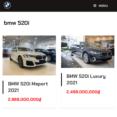
MENU
bmw 520i
BMW 520i Luxury
2021
BMW 520i Msport
2021
2,499,000,000
₫
2,969,000,000
₫