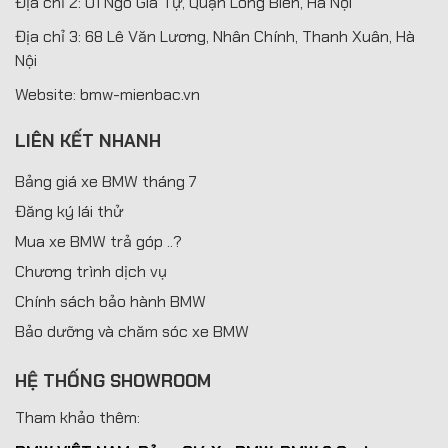
Địa chỉ 2: 01 Ngô Gia Tự, Quận Long Biên, Hà Nội
Địa chỉ 3: 68 Lê Văn Lương, Nhân Chính, Thanh Xuân, Hà
Nội
Website: bmw-mienbac.vn
LIÊN KẾT NHANH
Bảng giá xe BMW tháng 7
Đăng ký lái thử
Mua xe BMW trả góp ..?
Chương trình dịch vụ
Chính sách bảo hành BMW
Bảo dưỡng và chăm sóc xe BMW
HỆ THỐNG SHOWROOM
Tham khảo thêm: