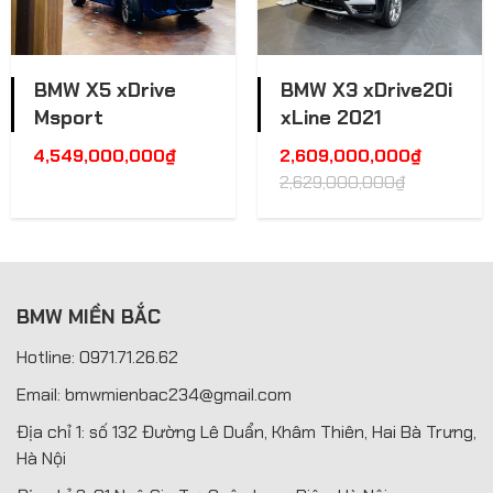
BMW X5 xDrive
BMW X3 xDrive20i
Msport
xLine 2021
4,549,000,000
₫
2,609,000,000
₫
2,629,000,000
₫
BMW MIỀN BẮC
Hotline: 0971.71.26.62
Email: bmwmienbac234@gmail.com
Địa chỉ 1: số 132 Đường Lê Duẩn, Khâm Thiên, Hai Bà Trưng,
Hà Nội